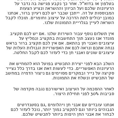
בטלפון או בדוא”ל. אחר כך נקבע פגישה בה נדבר על
הרעיונות שלכם ועל הכיוון וההשראה ונציע הצעות
המבוססות על זה. ייתכן שכבר יש לכם רעיון ברור, אנחנו
כמובן יכולים לתת הדרכה על עיצוב וחומרים. תוכלו לקבל
השראה לעיין בגלריית התמונות שלנו.
אין תשלום נוסף עבור השירות שלנו .אם יש לכם תקציב
מוגדר אנו נעצב תוך התחשבות בתקציב ונמליץ ​​על
עיצובים ואבני חן בהתאם. אם אין לכם תקציב ברור בראש
ננחה אתכם ונראה לכם את האפשרויות וגבולות העלות של
עיצובים שונים ואבני חן כדי לעזור לכם לקבל החלטה.
השלב הבא לפני יצירת התכשיט בפועל הוא להמחיש את
הרעיונות האפשריים. כדי לעשות זאת אנו בדרך כלל נצייר
סקיצה על נייר ובמקרים מסוימים גם ניצור הדמיה במחשב
של התכשיט ונשלח את התמונות.
לאחר ההסכמה על העיצוב ואישורכם נגבה מקדמה של
סביבות 30% לפני תחילת היצור.
אנחנו עובדים עם אבני חן ויהלומים ,גם בסטנדרטים
הגבוהים ביותר וגם לתקציב נמוך יותר, נוכל לעזור לכם
לבחור את אבני החן היפות ביותר לתכשיט שלכם.