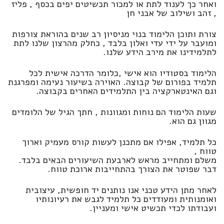
ואחר כך לענוד לתת או למכור תכשיטים יפים בכסף , פליז
, זהב ושילוב של אבני חן
צורת ותוכן הלימוד בנוי מניסיון רב שנים בהוראת צורפות
ומועבר על ידי עדי ואלון בלבד , כחלק מהרצון שלנו לתת
לתלמידינו את מירב הידע שלנו.
הלימוד בסטודיו הוא אישי ,כלומר הדרכה אישית לכל
תלמיד בפורום של קבוצה. האוירה בשיעור נעימה ומפרגנת
וגם האינטארקציה בין התלמידים האחרים בקבוצה.
שעות הלימוד הם נוחות ומגוונות , חתך הגיל של הלומדים
מגוון גם הוא.
כל תלמיד, אפילו אם מתכנן לעשות קורס מעמיק וארוך
טווח ,
משלם ומתחייב מראש לארבעת השיעורים הבאים בלבד.
דבר שפוטר את הצורך בהתחייבות ארוכת טווח.
לאחר מתן הידע טכני אנו נותנים יד חופשית, עיצובית
ואומנותית ומעודדים כל תלמיד לגבש את רעיונותיו
ועבודתו לכדי תכשיט אישי ומעניין.