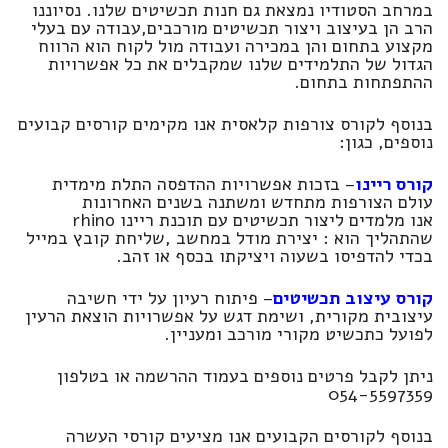
במרחב הסטודיו נמצאת גם חנות תכשיטים שלנו. נסיוננו
הרב הן בעיצוב ויצור תכשיטים מורכבים,עבודה עם בעלי
מקצוע בתחום והן במכירה ועבודה מול לקוח הוא הרווח
הגדול של התלמידים שלנו שמקבלים את כל אפשרויות
ההתפתחות בתחום.
בנוסף לקורס צורפות קלאסית אנו מקימים קורסים קבועים
נוספים, כגון:
קורס ריינו
– בזכות אפשרויות ההדפסה התלת מימדית
עולם הצורפות מתחדש ומשתנה בשנים האחרונות
אנו מלמדים ליצור תכשיטים עם תוכנת ריינו rhino
שהתהליך הוא : יצירת מודל במחשב ,שליחת קובץ במייל
בכדי להדפיסו בשעוה ויציקתו בכסף או זהב.
קורס עיצוב תכשיטים
– פיתוח רעיון על ידי חשיבה
עיצובית מקורית, ושימת דגש על אפשרויות הוצאת הרעין
לפועל כתכשיט מקורי מורכב ומעניין.
ניתן לקבל פרטים נוספים בעמוד ההרשמה או בטלפון
054-5597359
בנוסף לקורסים הקבועים אנו מציעים קורסי העשרה