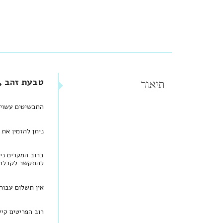
טבעת זהב 14 קארט משובצת אבן בלו טופז אובלית
תיאור
התכשיטים עשויים זהב 14 קראט וחלקם הקטן מכ
ניתן להזמין את התכשיט בזהב 18 
ברוב המקרים ני
להתקשר לקבלת י
אין תשלום עבור
רוב הפריטים קיי