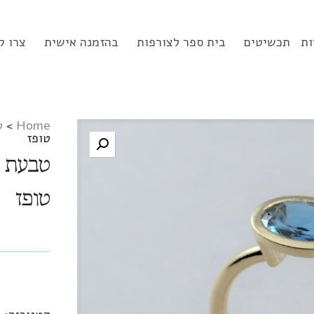
ות
תכשיטים
בית ספר לצורפות
בהזמנה אישית
צרו ק
Home
>
ט
טופז
טבעת ז
טופז