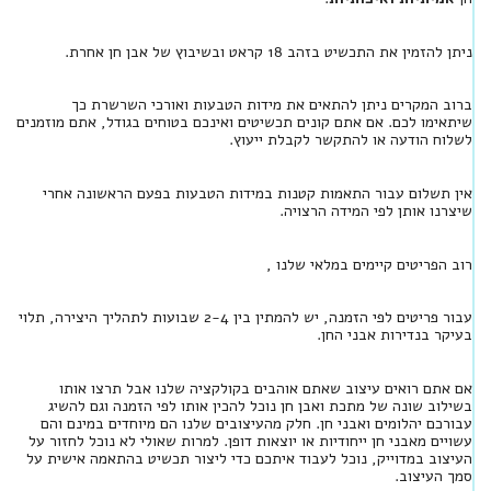
ניתן להזמין את התכשיט בזהב 18 קראט ובשיבוץ של אבן חן אחרת.
ברוב המקרים ניתן להתאים את מידות הטבעות ואורכי השרשרת כך
שיתאימו לכם. אם אתם קונים תכשיטים ואינכם בטוחים בגודל, אתם מוזמנים
לשלוח הודעה או להתקשר לקבלת ייעוץ.
אין תשלום עבור התאמות קטנות במידות הטבעות בפעם הראשונה אחרי
שיצרנו אותן לפי המידה הרצויה.
רוב הפריטים קיימים במלאי שלנו ,
עבור פריטים לפי הזמנה, יש להמתין בין 2-4 שבועות לתהליך היצירה, תלוי
בעיקר בנדירות אבני החן.
אם אתם רואים עיצוב שאתם אוהבים בקולקציה שלנו אבל תרצו אותו
בשילוב שונה של מתכת ואבן חן נוכל להכין אותו לפי הזמנה וגם להשיג
עבורכם יהלומים ואבני חן. חלק מהעיצובים שלנו הם מיוחדים במינם והם
עשויים מאבני חן ייחודיות או יוצאות דופן. למרות שאולי לא נוכל לחזור על
העיצוב במדוייק, נוכל לעבוד איתכם כדי ליצור תכשיט בהתאמה אישית על
סמך העיצוב.