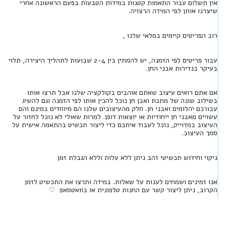
אין תשלום עבור התאמות קטנות במידות הטבעות בפעם הראשונה אחרי
שיצרנו אותן לפי המידה הרצויה.
רוב הפריטים קיימים במלאי שלנו ,
עבור פריטים לפי הזמנה, יש להמתין בין 2-4 שבועות לתהליך היצירה, תלוי
בעיקר בנדירות אבני החן.
אם אתם רואים עיצוב שאתם אוהבים בקולקציה שלנו אבל תרצו אותו
בשילוב שונה של מתכת ואבן חן נוכל להכין אותו לפי הזמנה וגם להשיג
עבורכם יהלומים ואבני חן. חלק מהעיצובים שלנו הם מיוחדים במינם והם
עשויים מאבני חן ייחודיות או יוצאות דופן. למרות שאולי לא נוכל לחזור על
העיצוב במדוייק, נוכל לעבוד איתכם כדי ליצור תכשיט בהתאמה אישית על
סמך העיצוב.
ניקוי וחידוש תכשיטי זהב ניתן ללא עלות וללא הגבלת זמן
אנו זמינים ושמחים לענות על שאלות. במידה ותרצו את התכשיט לזמן
הקרוב, ניתן ליצור קשר עם החנות טלפונית או בוואטסאפ ♡