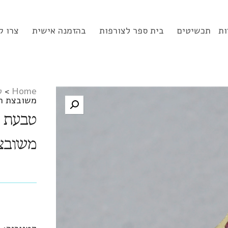
ות
תכשיטים
בית ספר לצורפות
בהזמנה אישית
צרו ק
Home
>
ט
משובצת רו
טבעת ח
משובצת