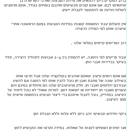
ברוב המקרים ניתן להתאים את מידות הטבעות ואורכי השרשרת כך
שיתאימו לכם. אם אתם קונים תכשיטים ואינכם בטוחים בגודל, אתם מוזמנים
לשלוח הודעה או להתקשר לקבלת ייעוץ.
אין תשלום עבור התאמות קטנות במידות הטבעות בפעם הראשונה אחרי
שיצרנו אותן לפי המידה הרצויה.
רוב הפריטים קיימים במלאי שלנו ,
עבור פריטים לפי הזמנה, יש להמתין בין 2-4 שבועות לתהליך היצירה, תלוי
בעיקר בנדירות אבני החן.
אם אתם רואים עיצוב שאתם אוהבים בקולקציה שלנו אבל תרצו אותו
בשילוב שונה של מתכת ואבן חן נוכל להכין אותו לפי הזמנה וגם להשיג
עבורכם יהלומים ואבני חן. חלק מהעיצובים שלנו הם מיוחדים במינם והם
עשויים מאבני חן ייחודיות או יוצאות דופן. למרות שאולי לא נוכל לחזור על
העיצוב במדוייק, נוכל לעבוד איתכם כדי ליצור תכשיט בהתאמה אישית על
סמך העיצוב.
ניקוי וחידוש תכשיטי זהב ניתן ללא עלות וללא הגבלת זמן
אנו זמינים ושמחים לענות על שאלות. במידה ותרצו את התכשיט לזמן