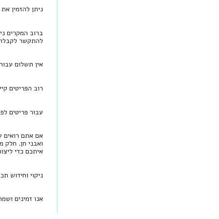
ניתן להזמין את התכשיט בזהב 18 
ברוב המקרים ני
להתקשר לקבלת י
אין תשלום עבור
רוב הפריטים קיי
עבור פריטים לפי הזמנה, יש להמתין בין 
אם אתם רואים עי
ואבני חן. חלק מ
איתכם כדי ליצו
ניקוי וחידוש תכ
אנו זמינים ושמ