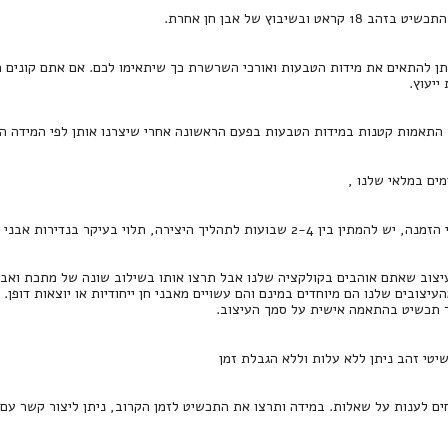
קראט ובשיבוץ של אבן חן אחרת.
תן להתאים את מידות הטבעות ואורכי השרשרת כך שיתאימו לכם. אם אתם קונים ת
יעוץ.
 התאמות קטנות במידות הטבעות בפעם הראשונה אחרי שיצרנו אותן לפי המידה הר
מים במלאי שלנו ,
2-4 שבועות לתהליך היצירה, תלוי בעיקר בנדירות אבני החן.
צוב שאתם אוהבים בקולקציה שלנו אבל תרצו אותו בשילוב שונה של מתכת ואבן חן
העיצובים שלנו הם מיוחדים במינם והם עשויים מאבני חן ייחודיות או יוצאות דופן.
ר תכשיט בהתאמה אישית על סמך העיצוב.
שיטי זהב ניתן ללא עלות וללא הגבלת זמן
חים לענות על שאלות. במידה ותרצו את התכשיט לזמן הקרוב, ניתן ליצור קשר עם