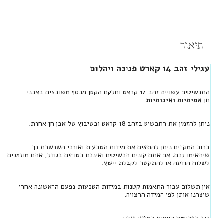
תיאור
עגילי זהב 14 קארט פנינה ויהלום
התכשיטים עשויים זהב 14 קראט וחלקם הקטן מכסף משובצים באבני
חן
אמיתיות ואיכותיות
.
ניתן להזמין את התכשיט בזהב 18 קראט ובשיבוץ של אבן חן אחרת.
ברוב המקרים ניתן להתאים את מידות הטבעות ואורכי השרשרת כך
שיתאימו לכם. אם אתם קונים תכשיטים ואינכם בטוחים בגודל, אתם מוזמנים
לשלוח הודעה או להתקשר לקבלת ייעוץ.
אין תשלום עבור התאמות קטנות במידות הטבעות בפעם הראשונה אחרי
שיצרנו אותן לפי המידה הרצויה.
רוב הפריטים קיימים במלאי שלנו ,