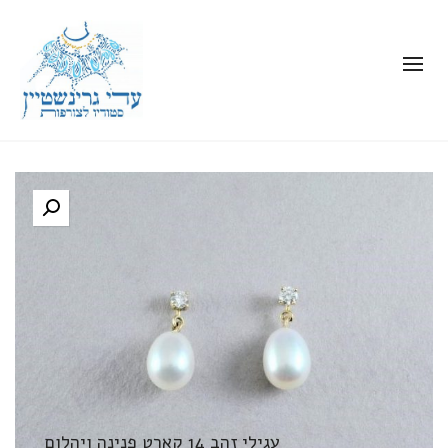
עגילי זהב 14 קארט פנינה ויהלום