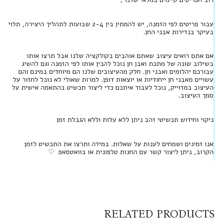
עבור פריטים לפי הזמנה, יש להמתין בין 2-4 שבועות לתהליך היצירה, תלוי
בעיקר בנדירות אבני החן.
אם אתם רואים עיצוב שאתם אוהבים בקולקציה שלנו אבל תרצו אותו
בשילוב שונה של מתכת ואבן חן נוכל להכין אותו לפי הזמנה וגם להשיג
עבורכם יהלומים ואבני חן. חלק מהעיצובים שלנו הם מיוחדים במינם והם
עשויים מאבני חן ייחודיות או יוצאות דופן. למרות שאולי לא נוכל לחזור על
העיצוב במדוייק, נוכל לעבוד איתכם כדי ליצור תכשיט בהתאמה אישית על
סמך העיצוב.
ניקוי וחידוש תכשיטי זהב ניתן ללא עלות וללא הגבלת זמן
אנו זמינים ושמחים לענות על שאלות. במידה ותרצו את התכשיט לזמן
הקרוב, ניתן ליצור קשר עם החנות טלפונית או בוואטסאפ ♡
RELATED PRODUCTS