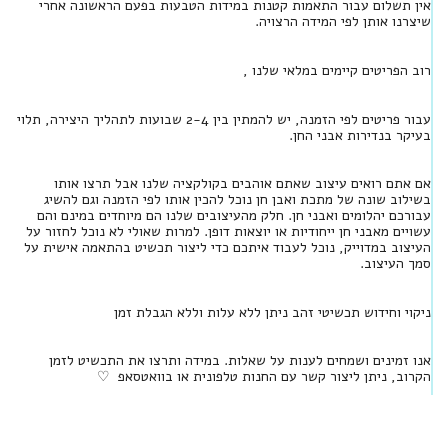
אין תשלום עבור התאמות קטנות במידות הטבעות בפעם הראשונה אחרי
שיצרנו אותן לפי המידה הרצויה.
רוב הפריטים קיימים במלאי שלנו ,
עבור פריטים לפי הזמנה, יש להמתין בין 2-4 שבועות לתהליך היצירה, תלוי
בעיקר בנדירות אבני החן.
אם אתם רואים עיצוב שאתם אוהבים בקולקציה שלנו אבל תרצו אותו
בשילוב שונה של מתכת ואבן חן נוכל להכין אותו לפי הזמנה וגם להשיג
עבורכם יהלומים ואבני חן. חלק מהעיצובים שלנו הם מיוחדים במינם והם
עשויים מאבני חן ייחודיות או יוצאות דופן. למרות שאולי לא נוכל לחזור על
העיצוב במדוייק, נוכל לעבוד איתכם כדי ליצור תכשיט בהתאמה אישית על
סמך העיצוב.
ניקוי וחידוש תכשיטי זהב ניתן ללא עלות וללא הגבלת זמן
אנו זמינים ושמחים לענות על שאלות. במידה ותרצו את התכשיט לזמן
הקרוב, ניתן ליצור קשר עם החנות טלפונית או בוואטסאפ ♡