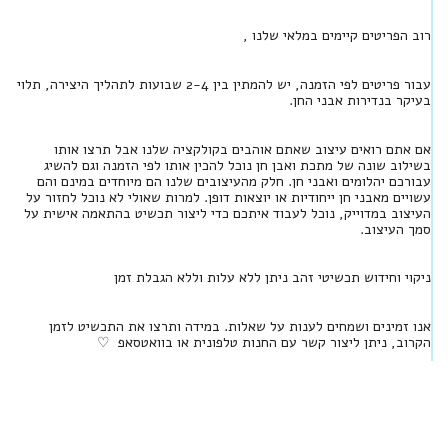
רוב הפריטים קיימים במלאי שלנו ,
עבור פריטים לפי הזמנה, יש להמתין בין 2-4 שבועות לתהליך היצירה, תלוי
בעיקר בנדירות אבני החן.
אם אתם רואים עיצוב שאתם אוהבים בקולקציה שלנו אבל תרצו אותו
בשילוב שונה של מתכת ואבן חן נוכל להכין אותו לפי הזמנה וגם להשיג
עבורכם יהלומים ואבני חן. חלק מהעיצובים שלנו הם מיוחדים במינם והם
עשויים מאבני חן ייחודיות או יוצאות דופן. למרות שאולי לא נוכל לחזור על
העיצוב במדוייק, נוכל לעבוד איתכם כדי ליצור תכשיט בהתאמה אישית על
סמך העיצוב.
ניקוי וחידוש תכשיטי זהב ניתן ללא עלות וללא הגבלת זמן
אנו זמינים ושמחים לענות על שאלות. במידה ותרצו את התכשיט לזמן
הקרוב, ניתן ליצור קשר עם החנות טלפונית או בוואטסאפ ♡