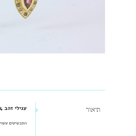
עגילי זהב 14 קראט משובצים טורמלין ורוד ו-12 יהלומי דיאמנט
תיאור
התכשיטים עשויים זהב 14 קראט וחלקם הקטן מכ