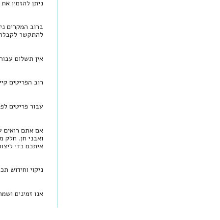
ניתן להזמין את התכשיט בזהב 18 
ברוב המקרים ני
להתקשר לקבלת י
אין תשלום עבור
רוב הפריטים קיי
עבור פריטים לפי הזמנה, יש להמתין בין 
אם אתם רואים עי
ואבני חן. חלק מ
איתכם כדי ליצו
ניקוי וחידוש תכ
אנו זמינים ושמ