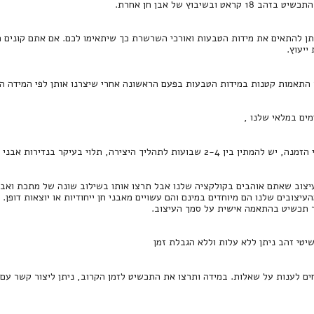
קראט ובשיבוץ של אבן חן אחרת.
תן להתאים את מידות הטבעות ואורכי השרשרת כך שיתאימו לכם. אם אתם קונים ת
יעוץ.
 התאמות קטנות במידות הטבעות בפעם הראשונה אחרי שיצרנו אותן לפי המידה הר
מים במלאי שלנו ,
2-4 שבועות לתהליך היצירה, תלוי בעיקר בנדירות אבני החן.
צוב שאתם אוהבים בקולקציה שלנו אבל תרצו אותו בשילוב שונה של מתכת ואבן חן
העיצובים שלנו הם מיוחדים במינם והם עשויים מאבני חן ייחודיות או יוצאות דופן.
ר תכשיט בהתאמה אישית על סמך העיצוב.
שיטי זהב ניתן ללא עלות וללא הגבלת זמן
חים לענות על שאלות. במידה ותרצו את התכשיט לזמן הקרוב, ניתן ליצור קשר עם