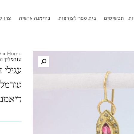
ות
תכשיטים
בית ספר לצורפות
בהזמנה אישית
צרו ק
Home
>
ע
טורמלין ורוד ו-12 יה
דיאמנ