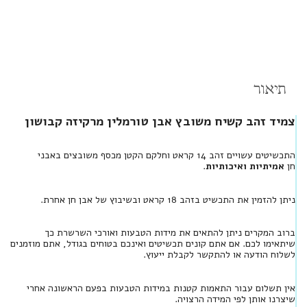
תיאור
צמיד זהב קשיח משובץ אבן טורמלין מרקיזה קבושון
התכשיטים עשויים זהב 14 קראט וחלקם הקטן מכסף משובצים באבני
חן
אמיתיות ואיכותיות
.
ניתן להזמין את התכשיט בזהב 18 קראט ובשיבוץ של אבן חן אחרת.
ברוב המקרים ניתן להתאים את מידות הטבעות ואורכי השרשרת כך
שיתאימו לכם. אם אתם קונים תכשיטים ואינכם בטוחים בגודל, אתם מוזמנים
לשלוח הודעה או להתקשר לקבלת ייעוץ.
אין תשלום עבור התאמות קטנות במידות הטבעות בפעם הראשונה אחרי
שיצרנו אותן לפי המידה הרצויה.