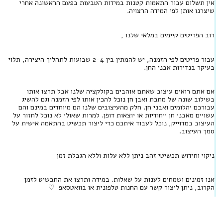
אין תשלום עבור התאמות קטנות במידות הטבעות בפעם הראשונה אחרי
שיצרנו אותן לפי המידה הרצויה.
רוב הפריטים קיימים במלאי שלנו ,
עבור פריטים לפי הזמנה, יש להמתין בין 2-4 שבועות לתהליך היצירה, תלוי
בעיקר בנדירות אבני החן.
אם אתם רואים עיצוב שאתם אוהבים בקולקציה שלנו אבל תרצו אותו
בשילוב שונה של מתכת ואבן חן נוכל להכין אותו לפי הזמנה וגם להשיג
עבורכם יהלומים ואבני חן. חלק מהעיצובים שלנו הם מיוחדים במינם והם
עשויים מאבני חן ייחודיות או יוצאות דופן. למרות שאולי לא נוכל לחזור על
העיצוב במדוייק, נוכל לעבוד איתכם כדי ליצור תכשיט בהתאמה אישית על
סמך העיצוב.
ניקוי וחידוש תכשיטי זהב ניתן ללא עלות וללא הגבלת זמן
אנו זמינים ושמחים לענות על שאלות. במידה ותרצו את התכשיט לזמן
הקרוב, ניתן ליצור קשר עם החנות טלפונית או בוואטסאפ ♡