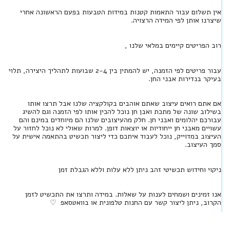
אין תשלום עבור התאמות קטנות במידות הטבעות בפעם הראשונה אחרי
שיצרנו אותן לפי המידה הרצויה.
רוב הפריטים קיימים במלאי שלנו ,
עבור פריטים לפי הזמנה, יש להמתין בין 2-4 שבועות לתהליך היצירה, תלוי
בעיקר בנדירות אבני החן.
אם אתם רואים עיצוב שאתם אוהבים בקולקציה שלנו אבל תרצו אותו
בשילוב שונה של מתכת ואבן חן נוכל להכין אותו לפי הזמנה וגם להשיג
עבורכם יהלומים ואבני חן. חלק מהעיצובים שלנו הם מיוחדים במינם והם
עשויים מאבני חן ייחודיות או יוצאות דופן. למרות שאולי לא נוכל לחזור על
העיצוב במדוייק, נוכל לעבוד איתכם כדי ליצור תכשיט בהתאמה אישית על
סמך העיצוב.
ניקוי וחידוש תכשיטי זהב ניתן ללא עלות וללא הגבלת זמן
אנו זמינים ושמחים לענות על שאלות. במידה ותרצו את התכשיט לזמן
הקרוב, ניתן ליצור קשר עם החנות טלפונית או בוואטסאפ ♡