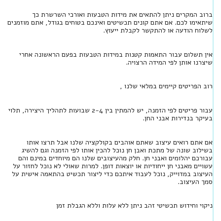
ברוב המקרים ניתן להתאים את מידות הטבעות ואורכי השרשרת כך
שיתאימו לכם. אם אתם קונים תכשיטים ואינכם בטוחים בגודל, אתם מוזמנים
לשלוח הודעה או להתקשר לקבלת ייעוץ.
אין תשלום עבור התאמות קטנות במידות הטבעות בפעם הראשונה אחרי
שיצרנו אותן לפי המידה הרצויה.
רוב הפריטים קיימים במלאי שלנו ,
עבור פריטים לפי הזמנה, יש להמתין בין 2-4 שבועות לתהליך היצירה, תלוי
בעיקר בנדירות אבני החן.
אם אתם רואים עיצוב שאתם אוהבים בקולקציה שלנו אבל תרצו אותו
בשילוב שונה של מתכת ואבן חן נוכל להכין אותו לפי הזמנה וגם להשיג
עבורכם יהלומים ואבני חן. חלק מהעיצובים שלנו הם מיוחדים במינם והם
עשויים מאבני חן ייחודיות או יוצאות דופן. למרות שאולי לא נוכל לחזור על
העיצוב במדוייק, נוכל לעבוד איתכם כדי ליצור תכשיט בהתאמה אישית על
סמך העיצוב.
ניקוי וחידוש תכשיטי זהב ניתן ללא עלות וללא הגבלת זמן