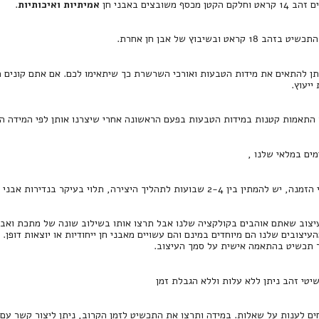
סף משובצים באבני חן
אמיתיות ואיכותיות
.
קראט ובשיבוץ של אבן חן אחרת.
תן להתאים את מידות הטבעות ואורכי השרשרת כך שיתאימו לכם. אם אתם קונים ת
יעוץ.
 התאמות קטנות במידות הטבעות בפעם הראשונה אחרי שיצרנו אותן לפי המידה הר
מים במלאי שלנו ,
2-4 שבועות לתהליך היצירה, תלוי בעיקר בנדירות אבני החן.
צוב שאתם אוהבים בקולקציה שלנו אבל תרצו אותו בשילוב שונה של מתכת ואבן חן
העיצובים שלנו הם מיוחדים במינם והם עשויים מאבני חן ייחודיות או יוצאות דופן.
ר תכשיט בהתאמה אישית על סמך העיצוב.
שיטי זהב ניתן ללא עלות וללא הגבלת זמן
חים לענות על שאלות. במידה ותרצו את התכשיט לזמן הקרוב, ניתן ליצור קשר עם