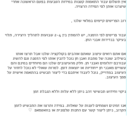
אין תשלום עבור התאמות קטנות במידות הטבעות בפעם הראשונה אחרי
שיצרנו אותן לפי המידה הרצויה.
רוב הפריטים קיימים במלאי שלנו ,
עבור פריטים לפי הזמנה, יש להמתין בין 2-4 שבועות לתהליך היצירה, תלוי
בעיקר בנדירות אבני החן.
אם אתם רואים עיצוב שאתם אוהבים בקולקציה שלנו אבל תרצו אותו
בשילוב שונה של מתכת ואבן חן נוכל להכין אותו לפי הזמנה וגם להשיג
עבורכם יהלומים ואבני חן. חלק מהעיצובים שלנו הם מיוחדים במינם והם
עשויים מאבני חן ייחודיות או יוצאות דופן. למרות שאולי לא נוכל לחזור על
העיצוב במדוייק, נוכל לעבוד איתכם כדי ליצור תכשיט בהתאמה אישית על
סמך העיצוב.
ניקוי וחידוש תכשיטי זהב ניתן ללא עלות וללא הגבלת זמן
אנו זמינים ושמחים לענות על שאלות. במידה ותרצו את התכשיט לזמן
הקרוב, ניתן ליצור קשר עם החנות טלפונית או בוואטסאפ ♡