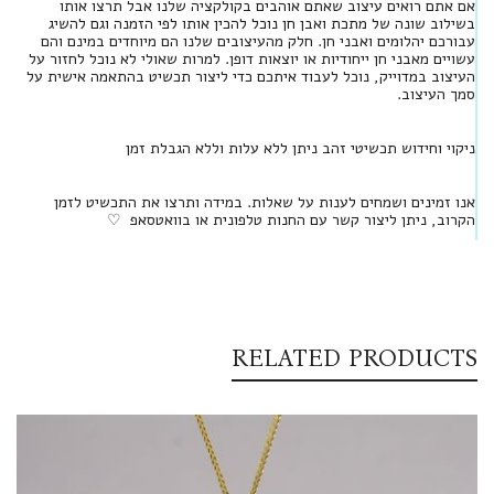
אם אתם רואים עיצוב שאתם אוהבים בקולקציה שלנו אבל תרצו אותו
בשילוב שונה של מתכת ואבן חן נוכל להכין אותו לפי הזמנה וגם להשיג
עבורכם יהלומים ואבני חן. חלק מהעיצובים שלנו הם מיוחדים במינם והם
עשויים מאבני חן ייחודיות או יוצאות דופן. למרות שאולי לא נוכל לחזור על
העיצוב במדוייק, נוכל לעבוד איתכם כדי ליצור תכשיט בהתאמה אישית על
סמך העיצוב.
ניקוי וחידוש תכשיטי זהב ניתן ללא עלות וללא הגבלת זמן
אנו זמינים ושמחים לענות על שאלות. במידה ותרצו את התכשיט לזמן
הקרוב, ניתן ליצור קשר עם החנות טלפונית או בוואטסאפ ♡
RELATED PRODUCTS