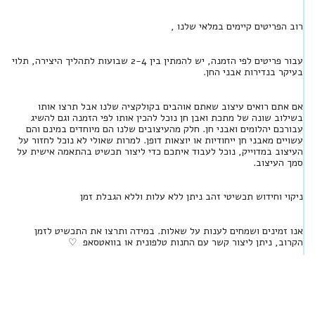
רוב הפריטים קיימים במלאי שלנו ,
עבור פריטים לפי הזמנה, יש להמתין בין 2-4 שבועות לתהליך היצירה, תלוי
בעיקר בנדירות אבני החן.
אם אתם רואים עיצוב שאתם אוהבים בקולקציה שלנו אבל תרצו אותו
בשילוב שונה של מתכת ואבן חן נוכל להכין אותו לפי הזמנה וגם להשיג
עבורכם יהלומים ואבני חן. חלק מהעיצובים שלנו הם מיוחדים במינם והם
עשויים מאבני חן ייחודיות או יוצאות דופן. למרות שאולי לא נוכל לחזור על
העיצוב במדוייק, נוכל לעבוד איתכם כדי ליצור תכשיט בהתאמה אישית על
סמך העיצוב.
ניקוי וחידוש תכשיטי זהב ניתן ללא עלות וללא הגבלת זמן
אנו זמינים ושמחים לענות על שאלות. במידה ותרצו את התכשיט לזמן
הקרוב, ניתן ליצור קשר עם החנות טלפונית או בוואטסאפ ♡