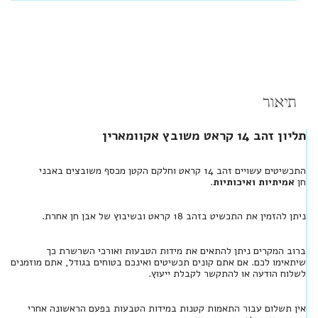
תיאור
תליון זהב 14 קראט משובץ אקוומארין
התכשיטים עשויים זהב 14 קראט וחלקם הקטן מכסף משובצים באבני
חן
אמיתיות ואיכותיות
.
ניתן להזמין את התכשיט בזהב 18 קראט ובשיבוץ של אבן חן אחרת.
ברוב המקרים ניתן להתאים את מידות הטבעות ואורכי השרשרת כך
שיתאימו לכם. אם אתם קונים תכשיטים ואינכם בטוחים בגודל, אתם מוזמנים
לשלוח הודעה או להתקשר לקבלת ייעוץ.
אין תשלום עבור התאמות קטנות במידות הטבעות בפעם הראשונה אחרי