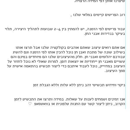
שיצרנו אותן לפי המידה הרצויה.
רוב הפריטים קיימים במלאי שלנו ,
עבור פריטים לפי הזמנה, יש להמתין בין 2-4 שבועות לתהליך היצירה, תלוי
בעיקר בנדירות אבני החן.
אם אתם רואים עיצוב שאתם אוהבים בקולקציה שלנו אבל תרצו אותו
בשילוב שונה של מתכת ואבן חן נוכל להכין אותו לפי הזמנה וגם להשיג
עבורכם יהלומים ואבני חן. חלק מהעיצובים שלנו הם מיוחדים במינם והם
עשויים מאבני חן ייחודיות או יוצאות דופן. למרות שאולי לא נוכל לחזור על
העיצוב במדוייק, נוכל לעבוד איתכם כדי ליצור תכשיט בהתאמה אישית על
סמך העיצוב.
ניקוי וחידוש תכשיטי זהב ניתן ללא עלות וללא הגבלת זמן
אנו זמינים ושמחים לענות על שאלות. במידה ותרצו את התכשיט לזמן
הקרוב, ניתן ליצור קשר עם החנות טלפונית או בוואטסאפ ♡