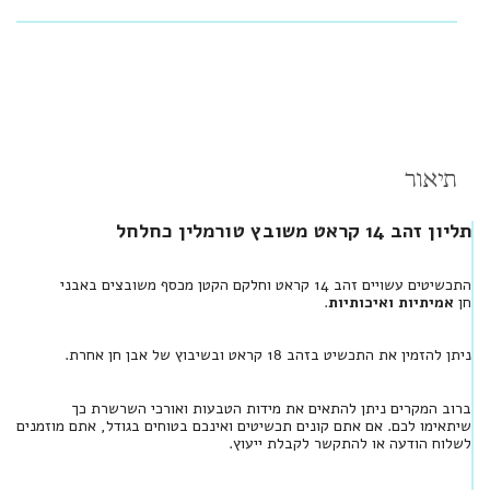
תיאור
תליון זהב 14 קראט משובץ טורמלין כחלחל
התכשיטים עשויים זהב 14 קראט וחלקם הקטן מכסף משובצים באבני
חן
אמיתיות ואיכותיות
.
ניתן להזמין את התכשיט בזהב 18 קראט ובשיבוץ של אבן חן אחרת.
ברוב המקרים ניתן להתאים את מידות הטבעות ואורכי השרשרת כך
שיתאימו לכם. אם אתם קונים תכשיטים ואינכם בטוחים בגודל, אתם מוזמנים
לשלוח הודעה או להתקשר לקבלת ייעוץ.