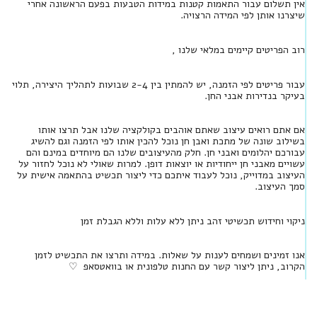
אין תשלום עבור התאמות קטנות במידות הטבעות בפעם הראשונה אחרי
שיצרנו אותן לפי המידה הרצויה.
רוב הפריטים קיימים במלאי שלנו ,
עבור פריטים לפי הזמנה, יש להמתין בין 2-4 שבועות לתהליך היצירה, תלוי
בעיקר בנדירות אבני החן.
אם אתם רואים עיצוב שאתם אוהבים בקולקציה שלנו אבל תרצו אותו
בשילוב שונה של מתכת ואבן חן נוכל להכין אותו לפי הזמנה וגם להשיג
עבורכם יהלומים ואבני חן. חלק מהעיצובים שלנו הם מיוחדים במינם והם
עשויים מאבני חן ייחודיות או יוצאות דופן. למרות שאולי לא נוכל לחזור על
העיצוב במדוייק, נוכל לעבוד איתכם כדי ליצור תכשיט בהתאמה אישית על
סמך העיצוב.
ניקוי וחידוש תכשיטי זהב ניתן ללא עלות וללא הגבלת זמן
אנו זמינים ושמחים לענות על שאלות. במידה ותרצו את התכשיט לזמן
הקרוב, ניתן ליצור קשר עם החנות טלפונית או בוואטסאפ ♡