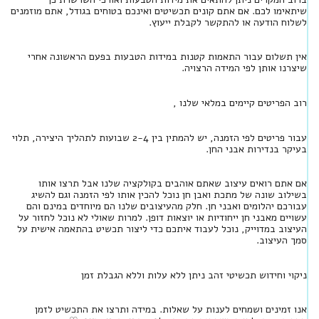
שיתאימו לכם. אם אתם קונים תכשיטים ואינכם בטוחים בגודל, אתם מוזמנים
לשלוח הודעה או להתקשר לקבלת ייעוץ.
אין תשלום עבור התאמות קטנות במידות הטבעות בפעם הראשונה אחרי
שיצרנו אותן לפי המידה הרצויה.
רוב הפריטים קיימים במלאי שלנו ,
עבור פריטים לפי הזמנה, יש להמתין בין 2-4 שבועות לתהליך היצירה, תלוי
בעיקר בנדירות אבני החן.
אם אתם רואים עיצוב שאתם אוהבים בקולקציה שלנו אבל תרצו אותו
בשילוב שונה של מתכת ואבן חן נוכל להכין אותו לפי הזמנה וגם להשיג
עבורכם יהלומים ואבני חן. חלק מהעיצובים שלנו הם מיוחדים במינם והם
עשויים מאבני חן ייחודיות או יוצאות דופן. למרות שאולי לא נוכל לחזור על
העיצוב במדוייק, נוכל לעבוד איתכם כדי ליצור תכשיט בהתאמה אישית על
סמך העיצוב.
ניקוי וחידוש תכשיטי זהב ניתן ללא עלות וללא הגבלת זמן
אנו זמינים ושמחים לענות על שאלות. במידה ותרצו את התכשיט לזמן