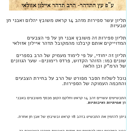
תליון עשר ספירות מזהב 14 קראט משובץ יהלום ואבני חן
טבעיות
תליון ספירות זה משובץ אבני חן על פי הצבעים
המדוייקים אותם קיבלנו מהמקובל תדהר איילון אזולאי
תליון זה יחודי, על פי לימוד מעמיק של הרב בספרים
שונים כמו: הזוהר הקדוש, פרדס רימונים- שער הגוונים
של הרמ”ק וכן הלאה
נוכל לשלוח הסבר מפורט של הרב על בחירת הצבעים
והחכמה העמוקה של הספירות.
התכשיטים עשויים זהב 14 קראט וחלקם הקטן מכסף משובצים באבני
חן
אמיתיות ואיכותיות
.
ניתן להזמין את התכשיט בזהב 18 קראט ובשיבוץ של אבן חן אחרת.
ברוב המקרים ניתן להתאים את מידות הטבעות ואורכי השרשרת כך