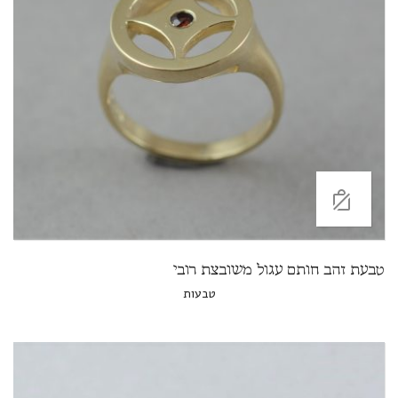
טבעת זהב חותם עגול משובצת רובי
טבעות