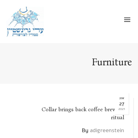
Furniture
אוג
27
Collar brings back coffee brewing
2021
ritual
By
adigreenstein