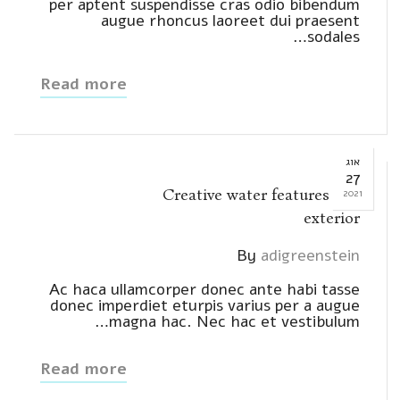
per aptent suspendisse cras odio bibendum
augue rhoncus laoreet dui praesent
sodales…
Read more
אוג
27
Creative water features and
2021
exterior
By
adigreenstein
Ac haca ullamcorper donec ante habi tasse
donec imperdiet eturpis varius per a augue
magna hac. Nec hac et vestibulum…
Read more